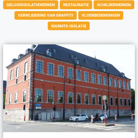
GELUIDSISOLATIEWERKEN
RESTAURATIE
SCHILDERWERKEN
VERWIJDERING VAN GRAFFITI
VLOERBEDEKKINGEN
WARMTE-ISOLATIE