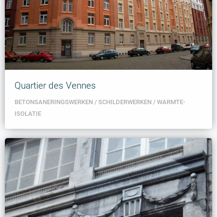
Quartier des Vennes
BETONSANERINGSWERKEN
SCHILDERWERKEN
WARMTE-
ISOLATIE