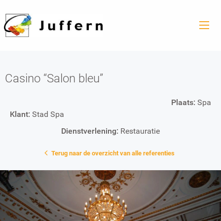
Casino “Salon bleu”
Plaats:
Spa
Klant:
Stad Spa
Dienstverlening:
Restauratie
Terug naar de overzicht van alle referenties