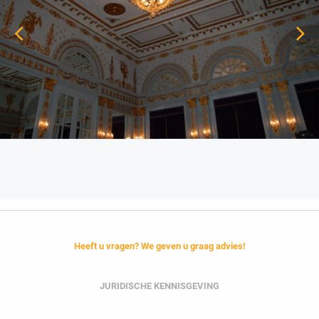
Heeft u vragen? We geven u graag advies!
JURIDISCHE KENNISGEVING