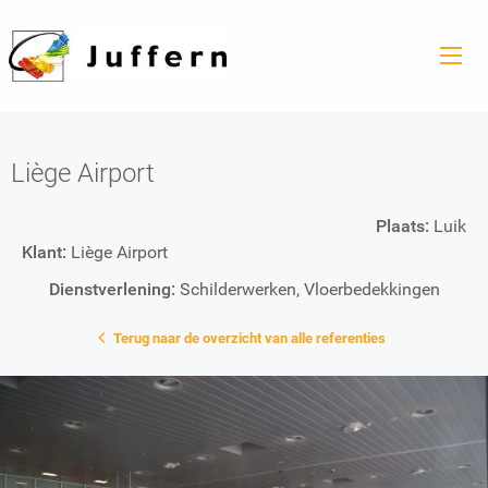
Liège Airport
Plaats:
Luik
Klant:
Liège Airport
Dienstverlening:
Schilderwerken
,
Vloerbedekkingen
Terug naar de overzicht van alle referenties