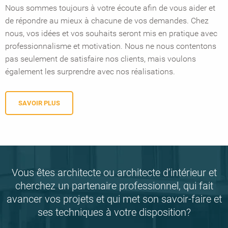
Nous sommes toujours à votre écoute afin de vous aider et
de répondre au mieux à chacune de vos demandes. Chez
nous, vos idées et vos souhaits seront mis en pratique avec
professionnalisme et motivation. Nous ne nous contentons
pas seulement de satisfaire nos clients, mais voulons
également les surprendre avec nos réalisations.
SAVOIR PLUS
Vous êtes architecte ou architecte d’intérieur et
cherchez un partenaire professionnel, qui fait
avancer vos projets et qui met son savoir-faire et
ses techniques à votre disposition?