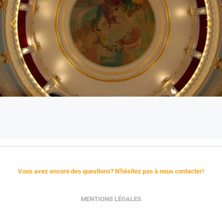
Vous avez encore des questions? N'hésitez pas à nous contacter!
MENTIONS LÉGALES