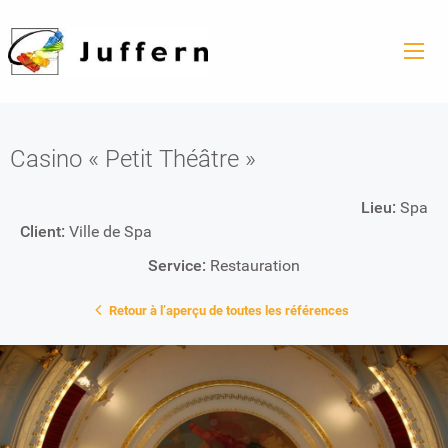
Casino « Petit Théâtre »
Lieu:
Spa
Client:
Ville de Spa
Service:
Restauration
Retour à l’aperçu de toutes les références