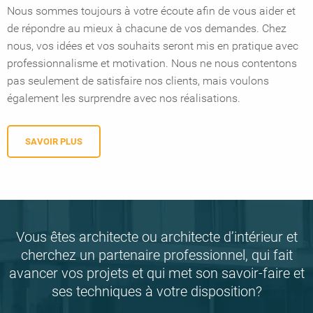
Nous sommes toujours à votre écoute afin de vous aider et
de répondre au mieux à chacune de vos demandes. Chez
nous, vos idées et vos souhaits seront mis en pratique avec
professionnalisme et motivation. Nous ne nous contentons
pas seulement de satisfaire nos clients, mais voulons
également les surprendre avec nos réalisations.
SAVOIR PLUS
Vous êtes architecte ou architecte d’intérieur et
cherchez un partenaire professionnel, qui fait
avancer vos projets et qui met son savoir-faire et
ses techniques à votre disposition?