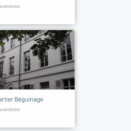
TAURIERUNG
rtier Béguinage
TAURIERUNG