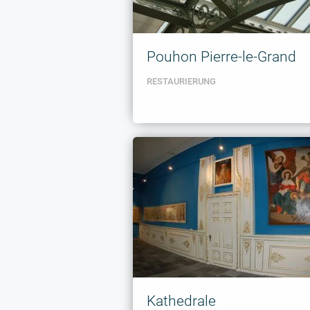
IMP Mont
Pouhon Pierre-le-Grand
BODENBELÄGE
RESTAURIERUNG
Kathedrale