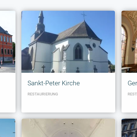
Sankt-Peter Kirche
Ge
Ge
RESTAURIERUNG
GRAF
RES