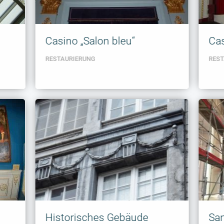
Krankenhaus
Casino „Salon bleu“
Cas
BODENBELÄGE
RESTAURIERUNG
RES
Historisches Gebäude
San