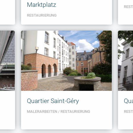
Marktplatz
RES
RESTAURIERUNG
Quartier Saint-Géry
Qua
MALERARBEITEN
RESTAURIERUNG
RES